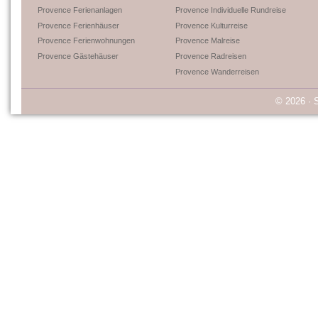
Provence Ferienanlagen
Provence Individuelle Rundreise
Provence Ferienhäuser
Provence Kulturreise
Provence Ferienwohnungen
Provence Malreise
Provence Gästehäuser
Provence Radreisen
Provence Wanderreisen
© 2026 · 