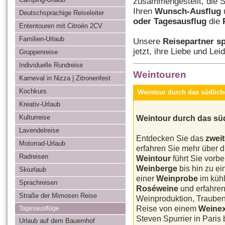
zusammengestellt, die 
Ihren
Wunsch-Ausflug
Deutschsprachige Reiseleiter
oder Tagesausflug
die
Ententouren mit Citroën 2CV
Familien-Urlaub
Unsere
Reisepartner s
jetzt, ihre Liebe und Le
Gruppenreise
Individuelle Rundreise
Weintouren
Karneval in Nizza | Zitronenfest
Kochkurs
Weintour durch das südlich
Kreativ-Urlaub
Weintour durch das sü
Kulturreise
Lavendelreise
Entdecken Sie das
zwei
Motorrad-Urlaub
erfahren Sie mehr über 
Radreisen
Weintour
führt Sie vorb
Weinberge
bis hin zu e
Skiurlaub
einer
Weinprobe
im küh
Sprachreisen
Roséweine
und erfahren
Straße der Mimosen Reise
Weinproduktion, Trauben,
Reise von einem
Weinex
Tagesausflüge
Steven Spurrier in Paris
Urlaub auf dem Bauernhof