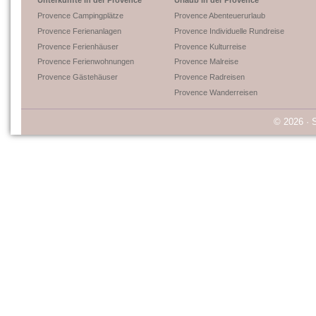
Unterkünfte in der Provence
Urlaub in der Provence
Provence Campingplätze
Provence Abenteuerurlaub
Provence Ferienanlagen
Provence Individuelle Rundreise
Provence Ferienhäuser
Provence Kulturreise
Provence Ferienwohnungen
Provence Malreise
Provence Gästehäuser
Provence Radreisen
Provence Wanderreisen
© 2026 · 