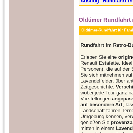
Ausflug "Rundfahrt in 
Oldtimer Rundfahrt m
Oldtimer-Rundfahrt für
Rundfahrt im Retro-
Erleben Sie eine
origin
Renault Estafette. Idea
Personen), die auf der
Sie sich mitnehmen auf
Lavendelfelder, über an
Zeitgeschichte.
Versch
wobei jede Tour ganz n
Vorstellungen
angepas
auf besondere Art
, la
Landschaft fahren, lern
Umgebung kennen, verw
genießen Sie
provenzal
mitten in einem
Lavende