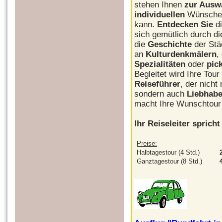
stehen Ihnen
zur Ausw
individuellen
Wünschen
kann.
Entdecken Sie
di
sich gemütlich durch di
die
Geschichte
der Stä
an
Kulturdenkmälern
,
Spezialitäten
oder
pic
Begleitet wird Ihre Tou
Reiseführer
, der nicht
sondern auch
Liebhabe
macht Ihre Wunschtou
Ihr Reiseleiter spricht
Preise:
Halbtagestour (4 Std.)
Ganztagestour (8 Std.)