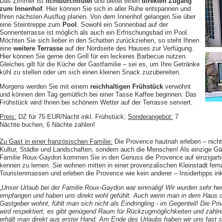
Das Zimmer ist
lichtdurchflutet
und bietet einen
direkten Zugang
zum Innenhof
. Hier können Sie sich in aller Ruhe entspannen und
Ihren nächsten Ausflug planen. Von dem Innenhof gelangen Sie über
eine Steintreppe zum
Pool
. Sowohl ein Sonnenbad auf der
Sonnenterrasse ist möglich als auch ein Erfrischungsbad im Pool.
Möchten Sie sich lieber in den Schatten zurückziehen, so steht Ihnen
eine
weitere Terrasse
auf der Nordseite des Hauses zur Verfügung.
Hier können Sie gerne den Grill für ein leckeres Barbecue nutzen.
Gleiches gilt für die Küche der Gastfamilie – sei es, um Ihre Getränke
kühl zu stellen oder um sich einen kleinen Snack zuzubereiten.
Morgens werden Sie mit einem
reichhaltigen Frühstück
verwöhnt
und können den Tag gemütlich bei einer Tasse Kaffee beginnen. Das
Frühstück wird Ihnen bei schönem Wetter auf der Terrasse serviert.
Preis:
DZ für 75 EUR/Nacht inkl. Frühstück;
Sonderangebot:
7
Nächte buchen, 6 Nächte zahlen!
Zu Gast in einer französischen Familie:
Die Provence hautnah erleben – nicht
Kultur, Städte und Landschaften, sondern auch die Menschen! Als einzige Gä
Familie Roux-Gaydon kommen Sie in den Genuss die Provence auf einzigart
kennen zu lernen. Sie wohnen mitten in einer provenzalischen Kleinstadt fern
Touristenmassen und erleben die Provence wie kein anderer – Insidertipps ink
„
Unser Urlaub bei der Familie Roux-Gaydon war einmalig! Wir wurden sehr her
empfangen und haben uns direkt wohl gefühlt. Auch wenn man in dem Haus 
Gastgeber wohnt, fühlt man sich nicht als Eindringling - im Gegenteil! Die Pr
wird respektiert, es gibt genügend Raum für Rückzugmöglichkeiten und zahlr
erhält man direkt aus erster Hand. Am Ende des Urlaubs haben wir uns fast 