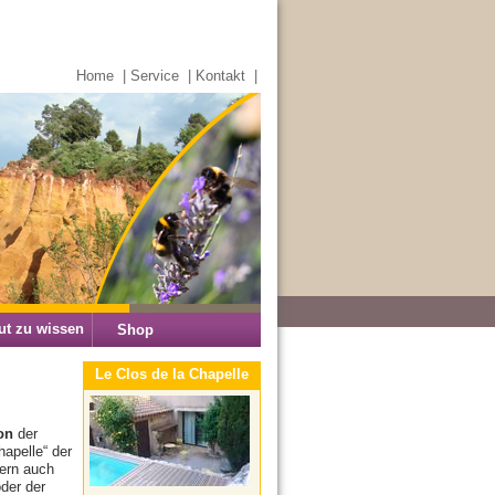
Home
|
Service
|
Kontakt
|
ut zu wissen
Shop
Le Clos de la Chapelle
on
der
hapelle“ der
ern auch
der der