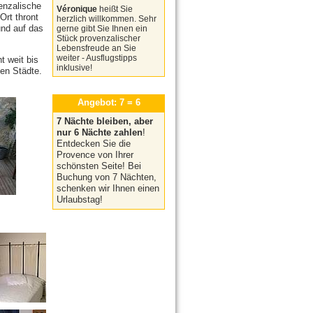
enzalische
Véronique
heißt Sie
 Ort thront
herzlich willkommen. Sehr
nd auf das
gerne gibt Sie Ihnen ein
Stück provenzalischer
Lebensfreude an Sie
weiter - Ausflugstipps
ht weit bis
inklusive!
en Städte.
Angebot
: 7 = 6
7 Nächte bleiben, aber
nur 6 Nächte zahlen
!
Entdecken Sie die
Provence von Ihrer
schönsten Seite! Bei
Buchung von 7 Nächten,
schenken wir Ihnen einen
Urlaubstag!