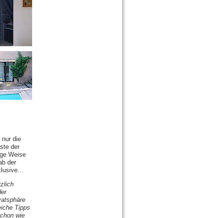
 nur die
ste der
ige Weise
ab der
lusive...
zlich
der
ivatsphäre
eiche Tipps
schon wie