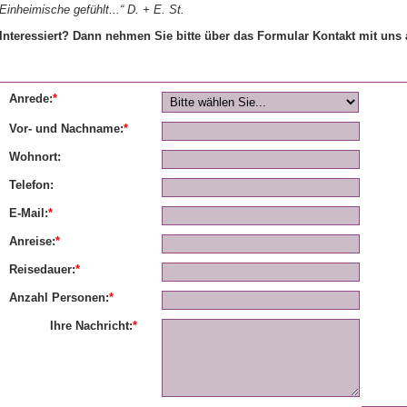
Einheimische gefühlt...“ D
. + E.
St.
Interessiert? Dann nehmen Sie bitte über das Formular Kontakt mit uns 
Anrede:
*
Vor- und Nachname:
*
Wohnort:
Telefon:
E-Mail:
*
Anreise:
*
Reisedauer:
*
Anzahl Personen:
*
Ihre Nachricht:
*