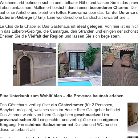
Wochenmarkt befinden sich in unmittelbarer Nähe und lassen Sie in das prov
Leben eintauchen. Mallemort besticht durch einen
besonderen Charme
. Der
auf einer Anhöhe und bietet ein
tolles Panorama
über das
Tal der Durance
u
Luberon-Gebirge
(3 km). Eine wunderschöne Landschaft erwartet Sie...
Le Clos de la Chapelle:
Das Gästehaus ist
ideal gelegen
. Von hier ist es nic
in das Luberon-Gebirge, die Camargue, den Stränden und einigen der schönst
Erleben Sie die
Vielfalt der Region
und lassen Sie sich begeistern.
Eine Unterkunft zum Wohlfühlen – die Provence hautnah erleben
Das Gästehaus verfügt über
ein Gästezimmer
(für 2 Personen,
Babybett möglich), welches sich im Hause Ihrer Gastgeber befindet.
Das Zimmer wurde von Ihren Gastgebern
geschmackvoll im
provenzalischen Stil
eingerichtet und verfügt über einen
eigenen
Eingang
. Ein
schönes Badezimmer
mit Dusche und WC runden
diese Unterkunft ab.