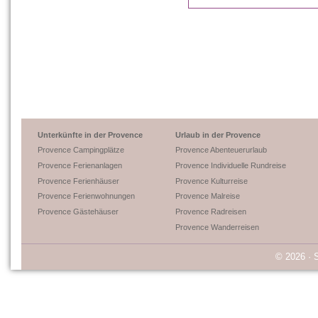
Unterkünfte in der Provence
Urlaub in der Provence
Provence Campingplätze
Provence Abenteuerurlaub
Provence Ferienanlagen
Provence Individuelle Rundreise
Provence Ferienhäuser
Provence Kulturreise
Provence Ferienwohnungen
Provence Malreise
Provence Gästehäuser
Provence Radreisen
Provence Wanderreisen
© 2026 · 