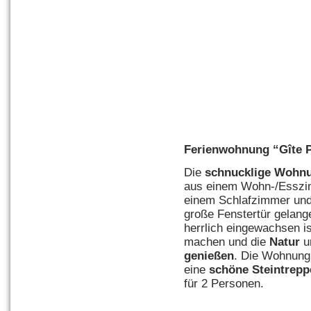
Ferienwohnung “
Gîte 
Die
schnucklige
Wohn
aus einem Wohn-/Esszim
einem Schlafzimmer und
große Fenstertür gelange
herrlich eingewachsen is
machen und die
Natur
u
genießen
. Die Wohnung 
eine
schöne
Steint
repp
für 2 Personen.