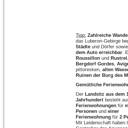
Tipp:
Zahlreiche Wand
das Luberon-Gebirge beg
Städte
und Dörfer sowi
dem Auto erreichbar
. 
Roussillon
und
Rustrel
Bergdorf Gordes
,
Avig
pittoresken,
alten Wasse
Ruinen der Burg des M
Gemütliche Ferienwohn
Der
Landsitz aus dem 
Jahrhundert
besteht a
Ferienwohnungen
für
m
Personen
und
einer
Ferienwohnung
für
2
Pe
Mit Leidenschaft haben 