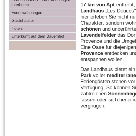
17 km von Apt
entfernt,
interhome
Landhaus
„Les Douces“ 
Ferienwohnungen
hier erleben Sie nicht n
Gästehäuser
Charakter, sondern woh
schönen
und unberührt
Hotels
Lavendelfelder
das Dorf
Unterkunft auf dem Bauernhof
Provence und die Umge
Eine Oase für diejenigen
Provence
entdecken und
entspannen wollen.
Das Landhaus bietet ei
Park
voller
mediterrane
Feriengästen stehen vor
Verfügung. So können S
zahlreichen
Sonnenlieg
lassen oder sich bei ein
vergnügen.