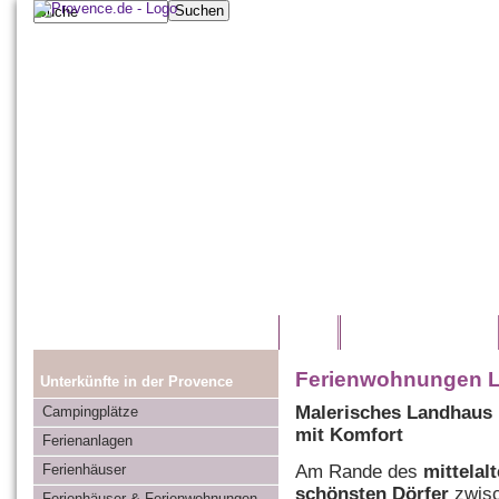
Home
Provence entdecken
Ferienwohnungen 
Unterkünfte in der Provence
Malerisches Landhaus
Campingplätze
mit Komfort
Ferienanlagen
Am Rande des
mittelal
Ferienhäuser
schönsten Dörfer
zwisc
Ferienhäuser & Ferienwohnungen