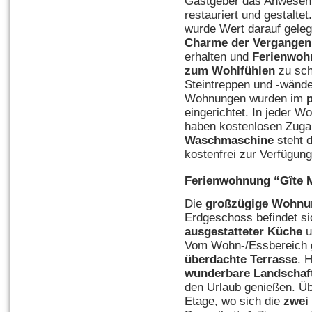
Gastgeber das Anwesen
restauriert und gestaltet
wurde Wert darauf geleg
Charme der Vergangen
erhalten und
Ferienwoh
zum Wohlfühlen
zu sch
Steintreppen und -wände
Wohnungen wurden im
eingerichtet. In jeder W
haben kostenlosen Zugan
Waschmaschine
steht 
kostenfrei zur Verfügun
Ferienwohnung “
Gîte 
Die
großzügige
Wohnu
Erdgeschoss befindet s
ausgestatteter Küche
u
Vom Wohn-/Essbereich g
überdachte Terrasse
. 
wunderbare Landschaf
den Urlaub genießen. Üb
Etage, wo sich die
zwei