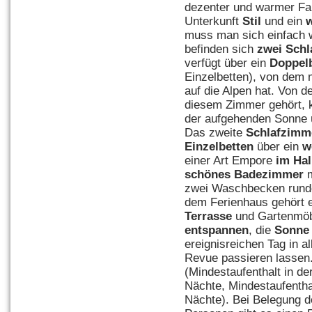
dezenter und warmer Far
Unterkunft
Stil
und ein
w
muss man sich einfach 
befinden sich
zwei Sch
verfügt über ein
Doppel
Einzelbetten), von dem 
auf die Alpen hat. Von 
diesem Zimmer gehört, k
der aufgehenden Sonne 
Das zweite
Schlafzimm
Einzelbetten
über ein
w
einer Art Empore
im Ha
schönes Badezimmer
m
zwei Waschbecken runde
dem Ferienhaus gehört 
Terrasse
und Gartenmöbe
entspannen
, die
Sonne
ereignisreichen Tag in a
Revue passieren lassen
(Mindestaufenthalt in de
Nächte, Mindestaufentha
Nächte). Bei Belegung d