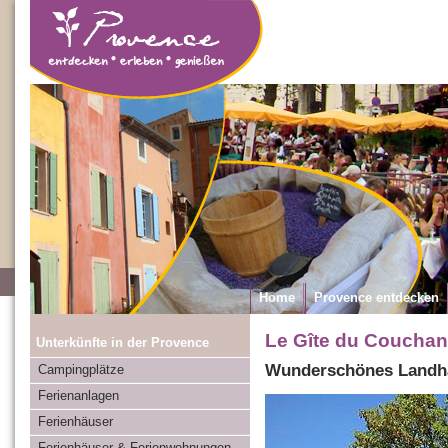
Home
Provence entdecken
Le Gîte du Couchan
Unterkünfte in der Provence
Wunderschönes Landha
Campingplätze
Ferienanlagen
Ferienhäuser
Ferienhäuser & Ferienwohnungen