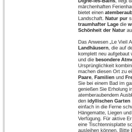
Digne-les-Bains
, liegt
märchenhaften Ferienh
bietet einen
atemberaub
Landschaft.
Natur pur
s
traumhafter Lage
die
w
Schönheit der Natur
au
Das Anwesen „Le Vieil A
Landhäusern
, die auf 
komplett neu aufgebaut
und die
besondere Atm
Ursprünglichkeit kombin
machen diesen Ort zu ei
Paare
,
Familien
und
Fr
Sie bei einem Bad im ga
genießen Sie Erholung i
atemberaubendem Ausblic
den
idyllischen Garten
einfach in die Ferne sc
Hängematte, Liegen und 
Verfügung. Für aktive E
eine Tischtennisplatte 
ausleihen können.
Bitte