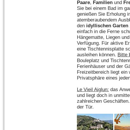
Paare
,
Familien
und
Fr
Sie bei einem Bad im ga
genießen Sie Erholung i
atemberaubendem Ausblic
den
idyllischen Garten
einfach in die Ferne sc
Hängematte, Liegen und 
Verfügung. Für aktive E
eine Tischtennisplatte 
ausleihen können.
Bitte
Bouleplatz und Tischtenn
Ferienhäuser und der G
Freizeitbereich liegt ei
Privatsphäre eines jeden
Le Vieil Aiglun:
das Anwe
und liegt doch in unmitt
zahlreichen Geschäften
der Tür.