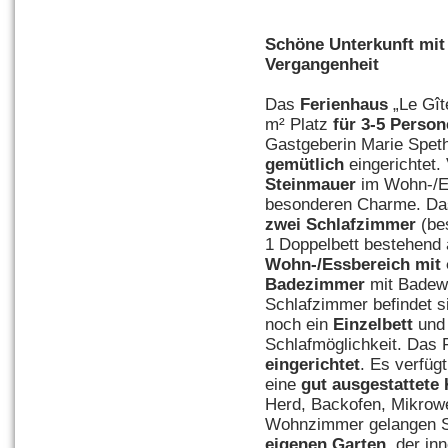
Schöne Unterkunft mi
Vergangenheit
Das
Ferienhaus
„Le Gît
m² Platz
für 3-5 Perso
Gastgeberin Marie Spet
gemütlich
eingerichtet.
Steinmauer
im Wohn-/E
besonderen Charme. Das
zwei Schlafzimmer
(be
1 Doppelbett bestehend 
Wohn-/Essbereich mit 
Bad
e
zimmer
mit Badew
Schlafzimmer befindet 
noch ein
Einzelbett
und 
Schlafmöglichkeit. Das 
eingerichtet
. Es verfüg
eine
gut ausgestattete
Herd, Backofen, Mikrowel
Wohnzimmer gelangen Si
eigenen Garten
, der in