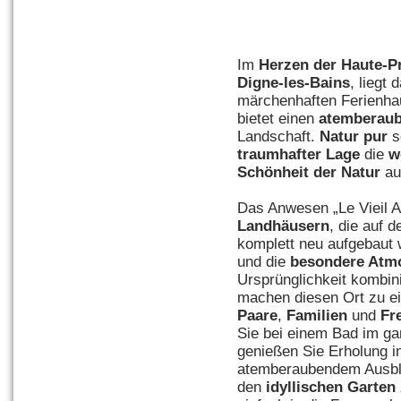
Im
Herzen der Haute-P
Digne-les-Bains
, liegt
märchenhaften Ferienh
bietet einen
atemberaub
Landschaft.
Natur pur
s
traumhafter Lage
die
w
Schönheit der Natur
au
Das Anwesen „Le Vieil A
Landhäusern
, die auf 
komplett neu aufgebaut
und die
besondere Atm
Ursprünglichkeit kombin
machen diesen Ort zu ei
Paare
,
Familien
und
Fr
Sie bei einem Bad im ga
genießen Sie Erholung i
atemberaubendem Ausblic
den
idyllischen Garten