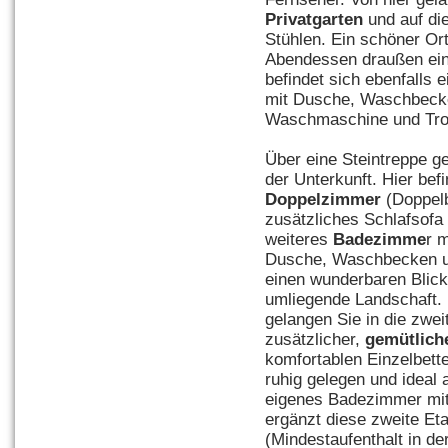
Privatgarten
und auf di
Stühlen. Ein schöner Or
Abendessen draußen ei
befindet sich ebenfalls 
mit Dusche, Waschbeck
Waschmaschine und Tro
Über eine Steintreppe ge
der Unterkunft. Hier bef
Doppelzimmer
(Doppelb
zusätzliches Schlafsofa
weiteres
Badezimme
r 
Dusche, Waschbecken u
einen wunderbaren Blick
umliegende Landschaft. 
gelangen Sie in die zweit
zusätzlicher,
gemütlich
komfortablen Einzelbette
ruhig gelegen und ideal 
eigenes Badezimmer m
ergänzt diese zweite Et
(Mindestaufenthalt in de