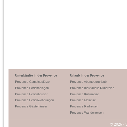
Unterkünfte in der Provence
Urlaub in der Provence
Provence Campingplätze
Provence Abenteuerurlaub
Provence Ferienanlagen
Provence Individuelle Rundreise
Provence Ferienhäuser
Provence Kulturreise
Provence Ferienwohnungen
Provence Malreise
Provence Gästehäuser
Provence Radreisen
Provence Wanderreisen
© 2026 · 