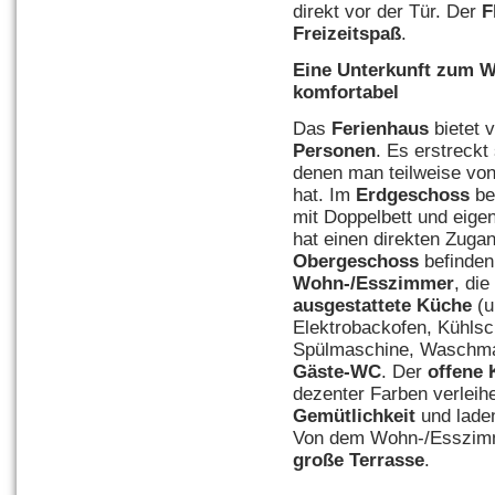
direkt vor der Tür. Der
F
Freizeitspaß
.
Eine Unterkunft zum W
komfortabel
Das
Ferienhaus
bietet v
Personen
. Es erstreckt
denen man teilweise von
hat. Im
Erdgeschoss
be
mit Doppelbett und ei
hat einen direkten Zug
Obergeschoss
befinde
Wohn-/Esszimmer
, die
ausgestattete Küche
(u
Elektrobackofen, Kühlsc
Spülmaschine, Waschmas
Gäste-WC
. Der
offene
dezenter Farben verlei
Gemütlichkeit
und laden
Von dem Wohn-/Esszimme
große Terrasse
.