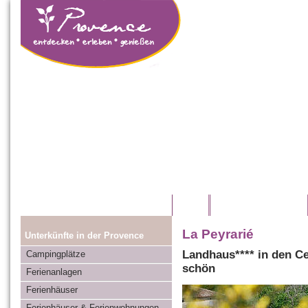
Home
Provence entdecken
La Peyrarié
Unterkünfte in der Provence
Landhaus**** in den Ce
Campingplätze
schön
Ferienanlagen
Ferienhäuser
Ferienhäuser & Ferienwohnungen