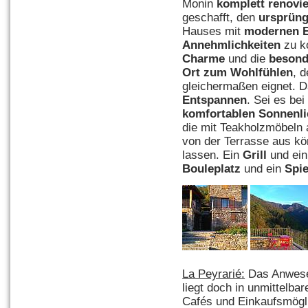
Monin
komplett renovie
geschafft, den
ursprün
Hauses mit
modernen 
Annehmlichkeiten
zu k
Charme
und die
besond
Ort zum Wohlfühlen
, 
gleichermaßen eignet. D
Entspannen
. Sei es be
komfortablen
Sonnenl
die mit Teakholzmöbeln 
von der Terrasse aus kö
lassen. Ein
Grill
und ei
Bouleplatz
und ein
Spi
La Peyrarié
:
Das Anwese
liegt doch in unmittelba
Cafés und Einkaufsmögl