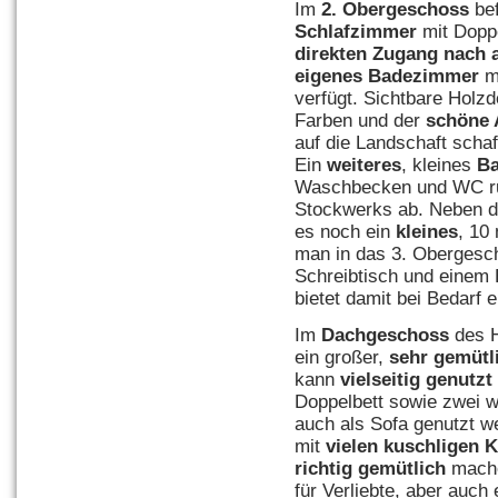
Im
2. Obergeschoss
bef
Schlafzimmer
mit Dopp
direkten Zugang nach 
eigenes Badezimmer
m
verfügt. Sichtbare Holzd
Farben und der
schöne 
auf die Landschaft scha
Ein
weiteres
, kleines
B
Waschbecken und WC run
Stockwerks ab. Neben d
es noch ein
kleines
, 10
man in das 3. Obergesch
Schreibtisch und einem 
bietet damit bei Bedarf 
Im
Dachgeschoss
des H
ein großer,
sehr gemütl
kann
vielseitig genutzt
Doppelbett sowie zwei we
auch als Sofa genutzt w
mit
vielen kuschligen 
richtig gemütlich
mache
für Verliebte, aber auch 