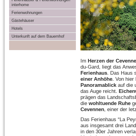
interhome
Ferienwohnungen
Gästehäuser
Hotels
Unterkunft auf dem Bauernhof
Im
Herzen der Cevenn
du-Gard, liegt das Anwe
Ferienhaus
. Das Haus 
einer Anhöhe
. Von hier
Panoramablick
auf die 
das Auge reicht.
Eichen
prägen das Landschaftsb
die
wohltuende Ruhe
ge
Cevennen
, einer der l
Das Ferienhaus “La Peyr
aus insgesamt drei Lan
in den 30er Jahren verl