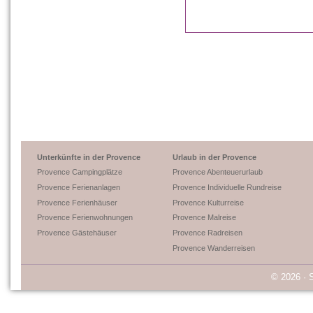
Unterkünfte in der Provence
Urlaub in der Provence
Provence Campingplätze
Provence Abenteuerurlaub
Provence Ferienanlagen
Provence Individuelle Rundreise
Provence Ferienhäuser
Provence Kulturreise
Provence Ferienwohnungen
Provence Malreise
Provence Gästehäuser
Provence Radreisen
Provence Wanderreisen
© 2026 · 