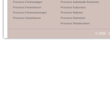
Provence Ferienanlagen
Provence Individuelle Rundreise
Provence Ferienhäuser
Provence Kulturreise
Provence Ferienwohnungen
Provence Malreise
Provence Gästehäuser
Provence Radreisen
Provence Wanderreisen
© 2026 · 