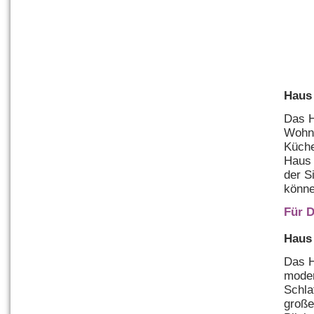
Haus 
Das H
Wohnr
Küche
Haus 
der S
könne
Für D
Haus 
Das H
moder
Schla
große