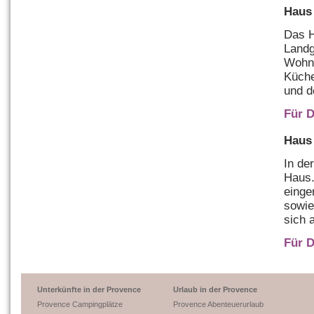
Haus 
Das H
Landg
Wohn-
Küche
und d
Für D
Haus 
In de
Haus.
einge
sowie
sich 
Für D
Unterkünfte in der Provence
Urlaub in der Provence
Provence Campingplätze
Provence Abenteuerurlaub