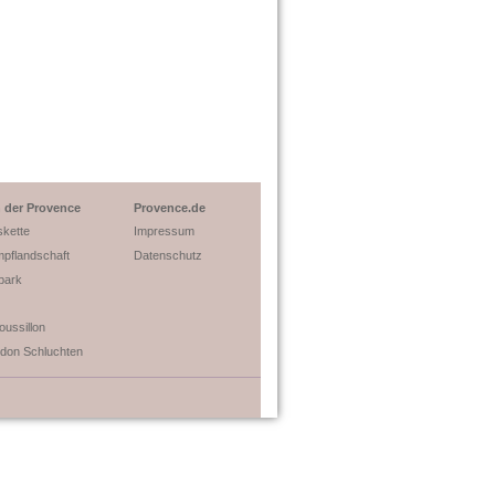
 der Provence
Provence.de
skette
Impressum
pflandschaft
Datenschutz
park
ussillon
don Schluchten