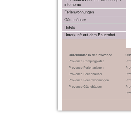
interhome
Ferienwohnungen
Gästehäuser
Hotels
Unterkunft auf dem Bauernhof
Unterkünfte in der Provence
Url
Provence Campingplätze
Pro
Provence Ferienanlagen
Pro
Provence Ferienhäuser
Pro
Provence Ferienwohnungen
Pro
Provence Gästehäuser
Pro
Pro