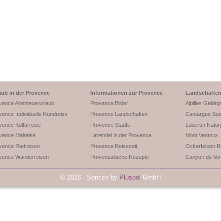
aub in der Provence
Informationen zur Provence
Landschaften
vence Abenteuerurlaub
Provence Bilder
Alpilles Gebirg
vence Individuelle Rundreise
Provence Landschaften
Camargue Sum
vence Kulturreise
Provence Städte
Luberon Natur
vence Malreise
Lavendel in der Provence
Mont Ventoux
vence Radreisen
Provence Reisezeit
Ockerfelsen Ro
vence Wanderreisen
Provenzalische Rezepte
Canyon du Ver
© 2026 · Service by
Pluspol
GmbH