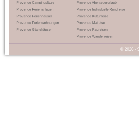
Provence Campingplätze
Provence Abenteuerurlaub
Provence Ferienanlagen
Provence Individuelle Rundreise
Provence Ferienhäuser
Provence Kulturreise
Provence Ferienwohnungen
Provence Malreise
Provence Gästehäuser
Provence Radreisen
Provence Wanderreisen
© 2026 · 