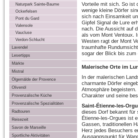
Vorteile mit sich. So ist
Naturpark Sainte-Baume
wenige kleine Dörfer sin
Ockerfelsen
sich nach Einsamkeit u
Pont du Gard
Gipfel Signal de Lure er
Valensole
nach. Die Aussicht auf d
Vaucluse
als vom Mont Ventoux. I
Verdon-Schlucht
Westen ragt der Mont Ve
traumhafte Rundumsicht 
Lavendel
sogar der Blick bis zum 
Lesertipps
Märkte
Malerische Orte im Lu
Mistral
In der malerischen Land
Ölgemälde der Provence
charmante Dörfer eingebe
Olivenöl
Atmosphäre begeistern. 
Charakter und seine be
Provenzalische Küche
Provenzalische Spezialitäten
Saint-Étienne-les-Org
dieses Dorf bekannt für
Radtouren
Étienne-les-Orgues ist e
Reisezeit
Gassen, traditionellen
Savon de Marseille
Herz jedes Besuchers ero
Sportliche Aktivitäten
Ausgangspunkt für Wand