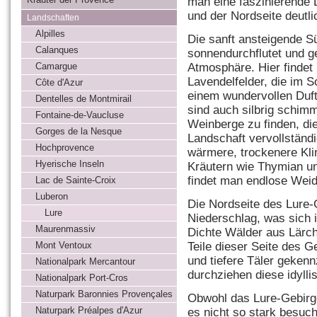
man eine faszinierende 
und der Nordseite deutli
Landschaften
Alpilles
Die sanft ansteigende S
Calanques
sonnendurchflutet und g
Atmosphäre. Hier findet
Camargue
Lavendelfelder, die im S
Côte d'Azur
einem wundervollen Duft
Dentelles de Montmirail
sind auch silbrig schim
Fontaine-de-Vaucluse
Weinberge zu finden, die
Gorges de la Nesque
Landschaft vervollständi
Hochprovence
wärmere, trockenere Kli
Hyerische Inseln
Kräutern wie Thymian u
findet man endlose Weid
Lac de Sainte-Croix
Luberon
Die Nordseite des Lure-
Lure
Niederschlag, was sich i
Maurenmassiv
Dichte Wälder aus Lärc
Teile dieser Seite des G
Mont Ventoux
und tiefere Täler geken
Nationalpark Mercantour
durchziehen diese idylli
Nationalpark Port-Cros
Naturpark Baronnies Provençales
Obwohl das Lure-Gebirge 
Naturpark Préalpes d'Azur
es nicht so stark besuch