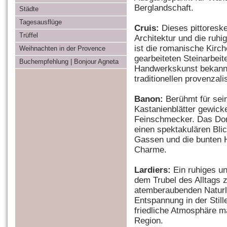
Berglandschaft.
Städte
Tagesausflüge
Cruis:
Dieses pittoreske
Trüffel
Architektur und die ru
ist die romanische Kirch
Weihnachten in der Provence
gearbeiteten Steinarbeit
Buchempfehlung | Bonjour Agneta
Handwerkskunst bekannt,
traditionellen provenzali
Banon:
Berühmt für sei
Kastanienblätter gewicke
Feinschmecker. Das Dorf
einen spektakulären Bli
Gassen und die bunten H
Charme.
Lardiers:
Ein ruhiges u
dem Trubel des Alltags z
atemberaubenden Naturl
Entspannung in der Stille
friedliche Atmosphäre m
Region.